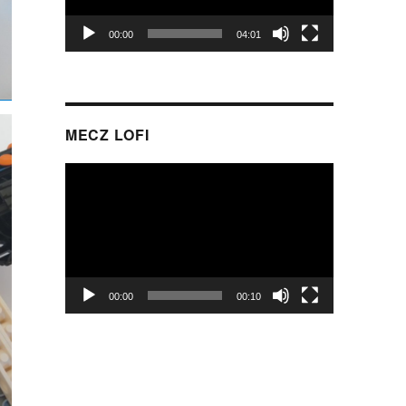
00:00
04:01
MECZ LOFI
Odtwarzacz
video
00:00
00:10