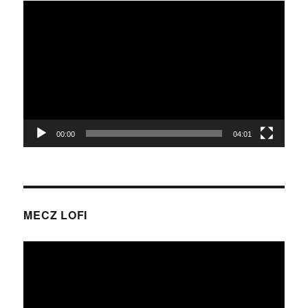
Odtwarzacz
video
00:00
04:01
MECZ LOFI
Odtwarzacz
video