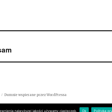
 sam
Dumnie wspierane przez WordPressa
ewnienia najwyższej jakości używamy ciasteczek.
Ok
Polityka p