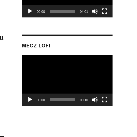
00:00
04:01
lu
MECZ LOFI
Odtwarzacz
video
00:00
00:10