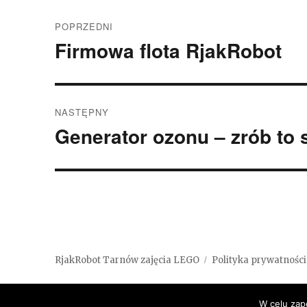
Nawigacja
POPRZEDNI
wpisu
Firmowa flota RjakRobot
Poprzedni
wpis:
NASTĘPNY
Generator ozonu – zrób to
Następny
wpis:
RjakRobot Tarnów zajęcia LEGO
Polityka prywatności
W celu zap