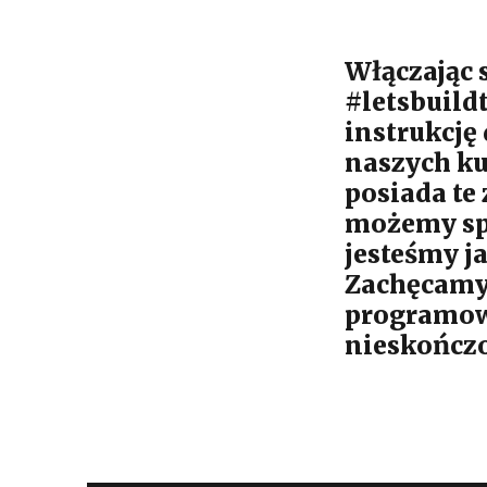
Włączając 
#letsbuil
instrukcję 
naszych ku
posiada te
możemy spo
jesteśmy j
Zachęcamy
programowa
nieskończ