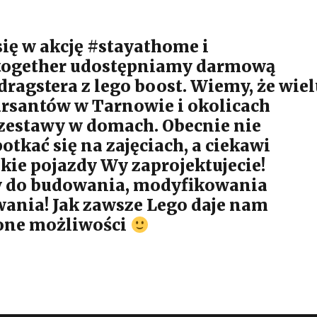
się w akcję #stayathome i
dtogether udostępniamy darmową
dragstera z lego boost. Wiemy, że wie
rsantów w Tarnowie i okolicach
 zestawy w domach. Obecnie nie
tkać się na zajęciach, a ciekawi
akie pojazdy Wy zaprojektujecie!
 do budowania, modyfikowania
nia! Jak zawsze Lego daje nam
one możliwości